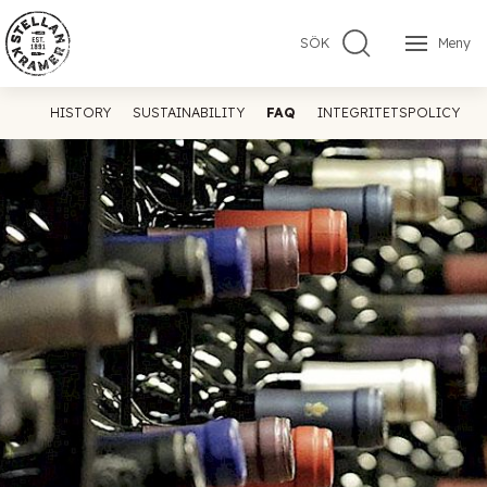
SÖK
Meny
HISTORY
SUSTAINABILITY
FAQ
INTEGRITETSPOLICY