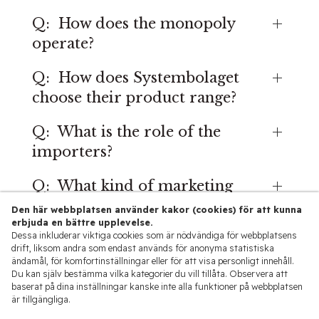
Q: How does the monopoly
operate?
Q: How does Systembolaget
choose their product range?
Q: What is the role of the
importers?
Q: What kind of marketing
activities are allowed?
Den här webbplatsen använder kakor (cookies) för att kunna
erbjuda en bättre upplevelse.
Dessa inkluderar viktiga cookies som är nödvändiga för webbplatsens
Q: How is the trade in
drift, liksom andra som endast används för anonyma statistiska
alcoholic products taxed in
ändamål, för komfortinställningar eller för att visa personligt innehåll.
Du kan själv bestämma vilka kategorier du vill tillåta. Observera att
Sweden?
baserat på dina inställningar kanske inte alla funktioner på webbplatsen
är tillgängliga.
Q: Can importers, wholesalers