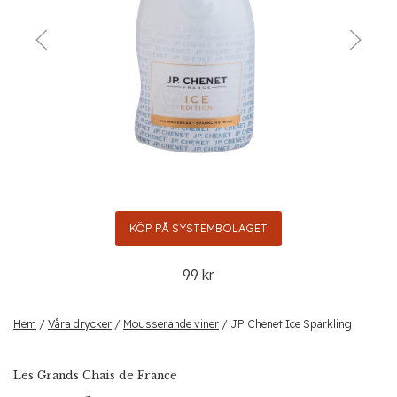
Föregående
Nästa
KÖP PÅ SYSTEMBOLAGET
99 kr
Hem
/
Våra drycker
/
Mousserande viner
/ JP Chenet Ice Sparkling
Les Grands Chais de France