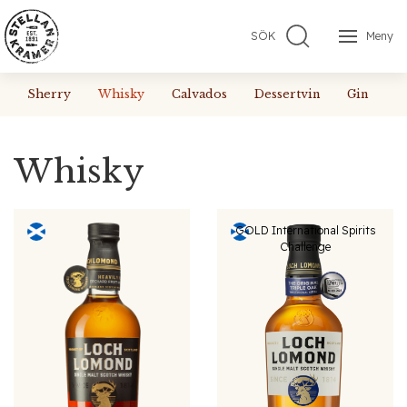
SÖK
Meny
Sherry
Whisky
Calvados
Dessertvin
Gin
A
Whisky
GOLD International Spirits
Challenge