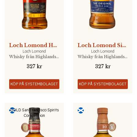
Loch Lomond Heavily Peated Single Malt
Loch Lomond Single Malt Original
Loch Lomond
Loch Lomond
Whisky från Highlands, Skottland
Whisky från Highlands, Skottland
327 kr
327 kr
KÖP PÅ SYSTEMBOLAGET
KÖP PÅ SYSTEMBOLAGET
GOLD San Francisco Spirits
Competition