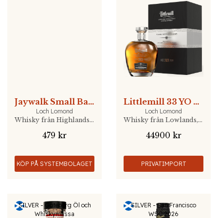
Jaywalk Small Batch Straight Rye
Littlemill 33 YO Cask Reflections
Loch Lomond
Loch Lomond
Whisky från Highlands, Skottland
Whisky från Lowlands, Skottland
479 kr
44900 kr
KÖP PÅ SYSTEMBOLAGET
PRIVATIMPORT
SILVER - Göteborg Öl och
SILVER - San Francisco
Whiskymässa
WSC 2026