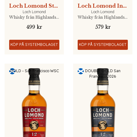
Loch Lomond Steam & Fire
Loch Lomond Inchmurrin 12 YO
Loch Lomond
Loch Lomond
Whisky från Highlands, Skottland
Whisky från Highlands, Skottland
499 kr
579 kr
KÖP PÅ SYSTEMBOLAGET
KÖP PÅ SYSTEMBOLAGET
GOLD - San Francisco WSC
DOUBLE GOLD San
2026
Francisco 2026