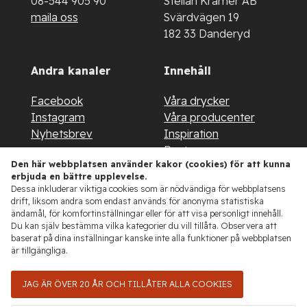
08-544 905 90
Stellan Kramer AB
maila oss
Svärdvägen 19
182 33 Danderyd
Andra kanaler
Innehåll
Facebook
Våra drycker
Instagram
Våra producenter
Nyhetsbrev
Inspiration
Restaurang
Den här webbplatsen använder kakor (cookies) för att kunna
About us
erbjuda en bättre upplevelse.
Kontakt
Dessa inkluderar viktiga cookies som är nödvändiga för webbplatsens
drift, liksom andra som endast används för anonyma statistiska
ändamål, för komfortinställningar eller för att visa personligt innehåll.
Du kan själv bestämma vilka kategorier du vill tillåta. Observera att
baserat på dina inställningar kanske inte alla funktioner på webbplatsen
är tillgängliga.
JAG ÄR ÖVER 20 ÅR OCH TILLÅTER ALLA COOKIES