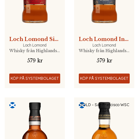
Loch Lomond Single Malt 12 YO
Loch Lomond Inchmoan 12 YO Peated
Loch Lomond
Loch Lomond
Whisky från Highlands, Skottland
Whisky från Highlands, Skottland
579 kr
579 kr
KÖP PÅ SYSTEMBOLAGET
KÖP PÅ SYSTEMBOLAGET
GOLD - San Francisco WSC
2026