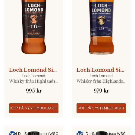
Loch Lomond Single Malt 16 YO Waypoint
Loch Lomond Single Malt 18 YO
Loch Lomond
Loch Lomond
Whisky från Highlands, Skottland
Whisky från Highlands, Skottland
995 kr
979 kr
KÖP PÅ SYSTEMBOLAGET
KÖP PÅ SYSTEMBOLAGET
GOLD - San Francisco WSC
GOLD - San Francisco WSC