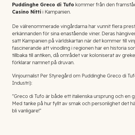
Puddinghe Greco di Tufo
kommer från den framstå
Casino Nitti
i Kampanien.
De välrenommerade vingårdarna har vunnit flera presti
erkännanden för sina enastående viner. Deras hängive
satt Kampanien på världskartan när det kommer till vin
fascinerande att vinodling i regionen har en historia s
tillbaka till antiken, då området var koloniserat av grek
förklarar namnet på druvan.
Vinjournalist Per Styregård om Puddinghe Greco di T
Industri):
"Greco di Tufo är både ett italienska ursprung och en 
Med tanke på hur fyllt av smak och personlighet det hä
bli vanligare!"