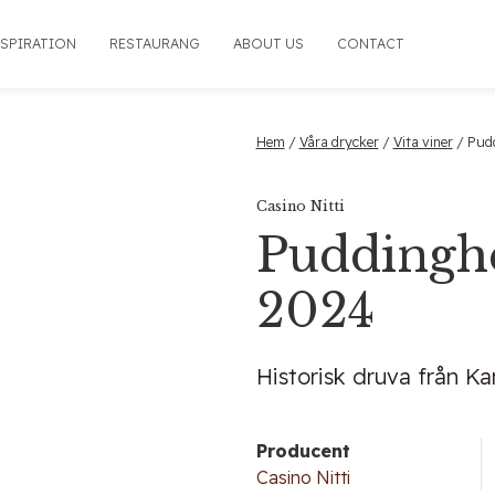
NSPIRATION
RESTAURANG
ABOUT US
CONTACT
Hem
/
Våra drycker
/
Vita viner
/ Pudd
Casino Nitti
Puddinghe
2024
Historisk druva från K
Producent
Casino Nitti