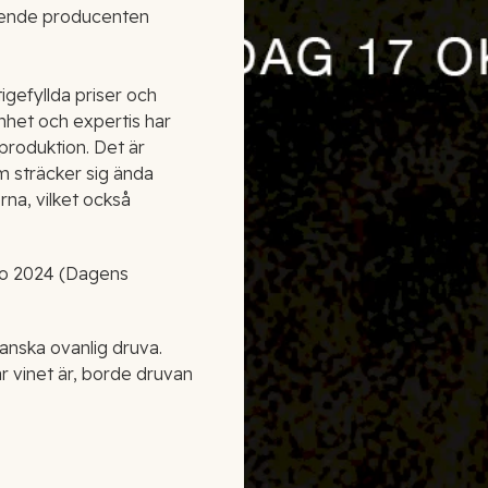
ende producenten
gefyllda priser och
nhet och expertis har
produktion. Det är
om sträcker sig ända
erna, vilket också
ufo 2024 (Dagens
ganska ovanlig druva.
r vinet är, borde druvan