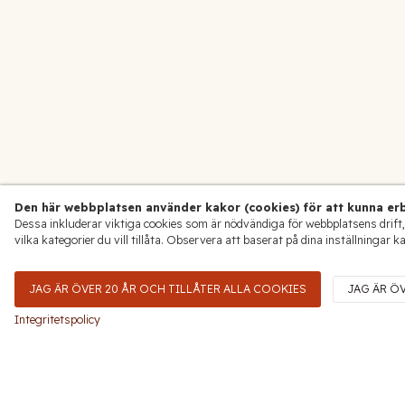
Den här webbplatsen använder kakor (cookies) för att kunna erb
Dessa inkluderar viktiga cookies som är nödvändiga för webbplatsens drift,
vilka kategorier du vill tillåta. Observera att baserat på dina inställningar k
JAG ÄR ÖVER 20 ÅR OCH TILLÅTER ALLA COOKIES
JAG ÄR Ö
Integritetspolicy