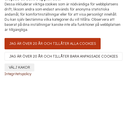
Dessa inkluderar viktiga cookies som är nödvändiga för webbplatsens
drift, liksom andra som endast används för anonyma statistiska
ändamål, för komfortinställningar eller för att visa personligt innehåll.
Du kan själv bestämma vilka kategorier du vill tillåta. Observera att
baserat på dina inställningar kanske inte alla funktioner på webbplatsen
är tillgängliga.
JAG ÄR ÖVER 20 ÅR OCH TILLÅTER ALLA COOKIES
JAG ÄR ÖVER 20 ÅR OCH TILLÅTER BARA ANPASSADE COOKIES
VÄLJ KAKOR
Integritetspolicy
Italien
Toscana