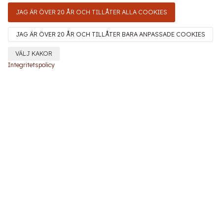
JAG ÄR ÖVER 20 ÅR OCH TILLÅTER ALLA COOKIES
JAG ÄR ÖVER 20 ÅR OCH TILLÅTER BARA ANPASSADE COOKIES
VÄLJ KAKOR
Integritetspolicy
Calvados Pays d'Auge
Château du Breuil