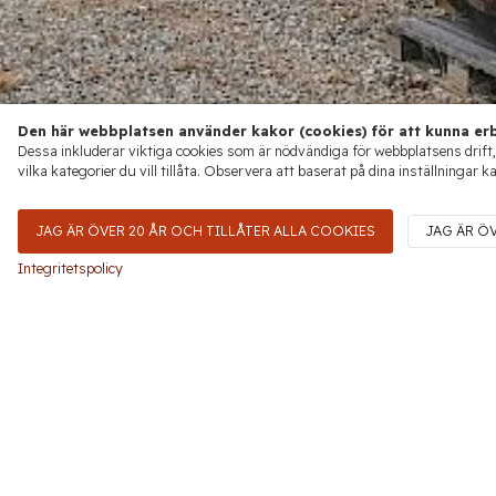
Den här webbplatsen använder kakor (cookies) för att kunna erb
Dessa inkluderar viktiga cookies som är nödvändiga för webbplatsens drift,
vilka kategorier du vill tillåta. Observera att baserat på dina inställningar k
JAG ÄR ÖVER 20 ÅR OCH TILLÅTER ALLA COOKIES
JAG ÄR Ö
Integritetspolicy
Château La Gaffelière