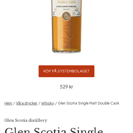
KÖP PÅ SYSTEMBOLAGET
529 kr
Hem
/
Våra drycker
/
Whisky
/ Glen Scotia Single Malt Double Cask
Glen Scotia distillery
Glen Scotia Single