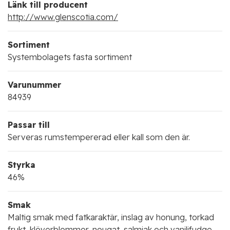
Länk till producent
http://www.glenscotia.com/
Sortiment
Systembolagets fasta sortiment
Varunummer
84939
Passar till
Serveras rumstempererad eller kall som den är.
Styrka
46%
Smak
Maltig smak med fatkaraktär, inslag av honung, torkad
frukt, klöverblommor, nougat, salmiak och vaniljfudge